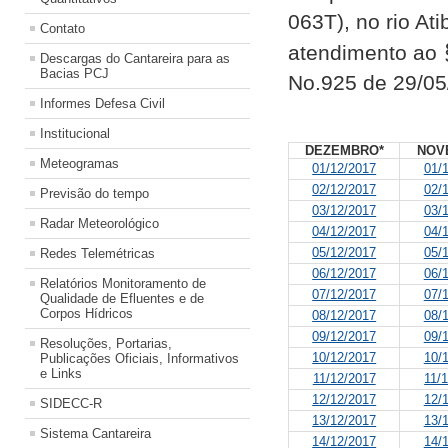
063T), no rio At
Contato
atendimento ao
Descargas do Cantareira para as
Bacias PCJ
No.925 de 29/05
Informes Defesa Civil
Institucional
DEZEMBRO*
NOV
Meteogramas
01/12/2017
01/
02/12/2017
02/
Previsão do tempo
03/12/2017
03/
Radar Meteorológico
04/12/2017
04/
05/12/2017
05/
Redes Telemétricas
06/12/2017
06/
Relatórios Monitoramento de
07/12/2017
07/
Qualidade de Efluentes e de
Corpos Hídricos
08/12/2017
08/
09/12/2017
09/
Resoluções, Portarias,
10/12/2017
10/
Publicações Oficiais, Informativos
e Links
11/12/2017
11/
12/12/2017
12/
SIDECC-R
13/12/2017
13/
Sistema Cantareira
14/12/2017
14/